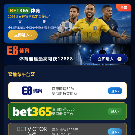
m88(mansion)体育官方网站
首页
关于m88官网