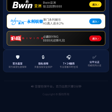
2025年03月08日
3月7日，为庆祝“三八”国际妇女节，丰
运动会和“与情绪共舞，做健康女神”妇女沙
的氛围中拉开帷幕。拔河比赛作为开场项目，
此起彼伏，展现出强大的团队凝聚力。...
2025年02月24日
第二十八届中国国际食品添加剂和配料展览会