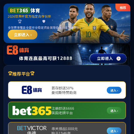
m88(mansion)体育官方网站
首页
关于m88官网