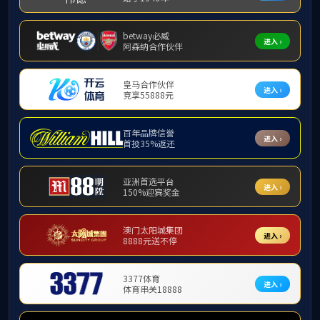
2025年08月19日
情系职工子女 助力梦想启航
为彰显企业人文关怀，激励职工子女勤奋求
班子成员、获奖学生及家长齐聚一堂，共同见
《关于发放2025年职工子女高考奖学金的决
掩激动：“感谢公司的关...